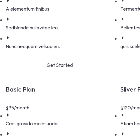
A elementum finibus.
Fermentu
Sedblandit nullavitae leo.
Pellent
Nunc necquam velsapien.
quis scel
Get Started
Basic Plan
Sliver 
95
/month
120
/mo
$
$
Cras gravida malesuada
Etiam hen