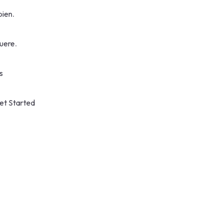
ien.
uere.
s
et Started