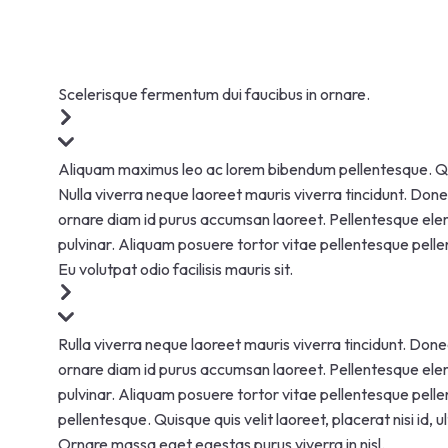
Scelerisque fermentum dui faucibus in ornare.
Aliquam maximus leo ac lorem bibendum pellentesque. Quisque
Nulla viverra neque laoreet mauris viverra tincidunt. Donec 
ornare diam id purus accumsan laoreet. Pellentesque elem
pulvinar. Aliquam posuere tortor vitae pellentesque pell
Eu volutpat odio facilisis mauris sit.
Rulla viverra neque laoreet mauris viverra tincidunt. Donec 
ornare diam id purus accumsan laoreet. Pellentesque elem
pulvinar. Aliquam posuere tortor vitae pellentesque pel
pellentesque. Quisque quis velit laoreet, placerat nisi id, ul
Ornare massa eget egestas purus viverra in nisl.