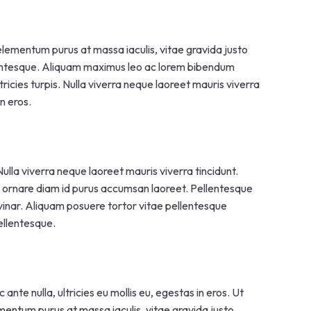
lementum purus at massa iaculis, vitae gravida justo
lentesque. Aliquam maximus leo ac lorem bibendum
ltricies turpis. Nulla viverra neque laoreet mauris viverra
in eros.
. Nulla viverra neque laoreet mauris viverra tincidunt.
 Ut ornare diam id purus accumsan laoreet. Pellentesque
vinar. Aliquam posuere tortor vitae pellentesque
ellentesque.
ante nulla, ultricies eu mollis eu, egestas in eros. Ut
entum purus at massa iaculis, vitae gravida justo