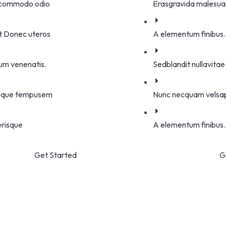
 commodo odio
Erasgravida malesu
t Donec uteros
A elementum finibus.
m venenatis.
Sedblandit nullavitae
esque tempusem
Nunc necquam velsap
erisque
A elementum finibus.
Get Started
G