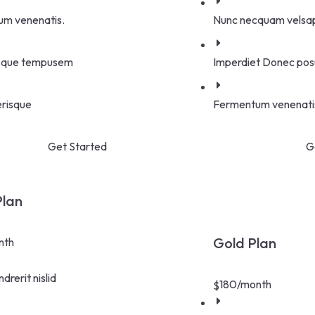
m venenatis.
Nunc necquam velsap
esque tempusem
Imperdiet Donec pos
erisque
Fermentum venenati
Get Started
G
Plan
Gold Plan
nth
drerit nislid
180
/month
$