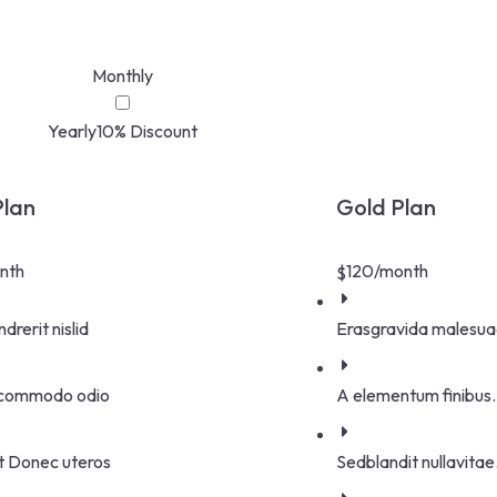
Monthly
Yearly
10% Discount
Plan
Gold Plan
nth
120
/month
$
drerit nislid
Erasgravida malesu
 commodo odio
A elementum finibus.
t Donec uteros
Sedblandit nullavitae