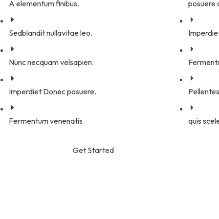
A elementum finibus.
posuere
Sedblandit nullavitae leo.
Imperdie
Nunc necquam velsapien.
Fermentu
Imperdiet Donec posuere.
Pellent
Fermentum venenatis
quis scel
Get Started