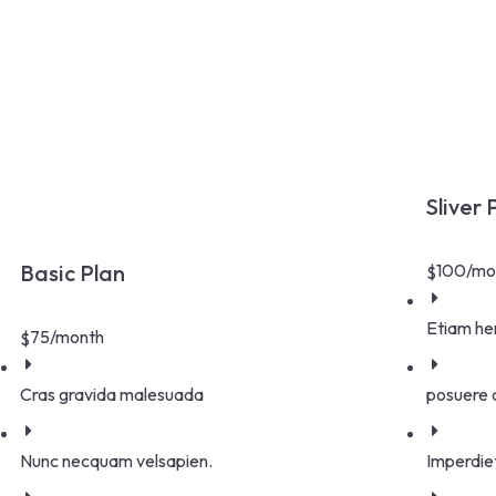
Sliver 
Basic Plan
100
/mo
$
Etiam hen
75
/month
$
Cras gravida malesuada
posuere
Nunc necquam velsapien.
Imperdie