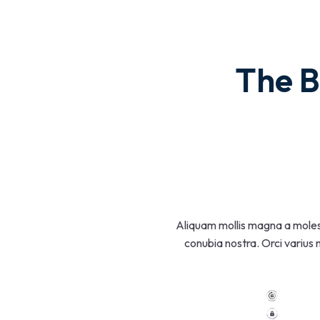
The B
Aliquam mollis magna a molest
conubia nostra. Orci varius