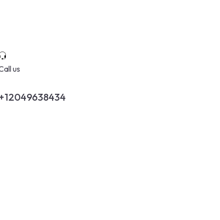
Call us
+12049638434