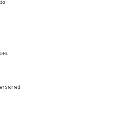
ada
.
ien.
et Started