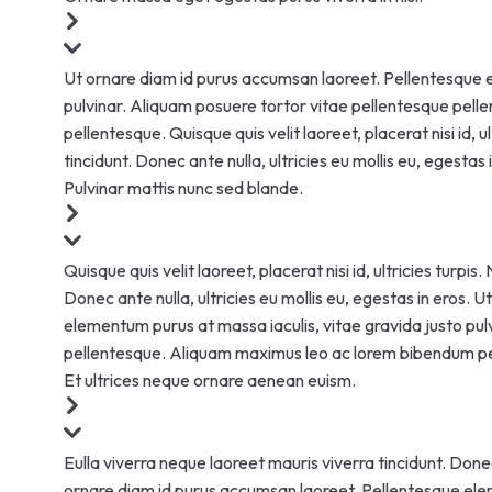
Ut ornare diam id purus accumsan laoreet. Pellentesque e
pulvinar. Aliquam posuere tortor vitae pellentesque pel
pellentesque. Quisque quis velit laoreet, placerat nisi id, u
tincidunt. Donec ante nulla, ultricies eu mollis eu, egestas 
Pulvinar mattis nunc sed blande.
Quisque quis velit laoreet, placerat nisi id, ultricies turpis
Donec ante nulla, ultricies eu mollis eu, egestas in eros.
elementum purus at massa iaculis, vitae gravida justo pul
pellentesque. Aliquam maximus leo ac lorem bibendum p
Et ultrices neque ornare aenean euism.
Eulla viverra neque laoreet mauris viverra tincidunt. Donec 
ornare diam id purus accumsan laoreet. Pellentesque elem